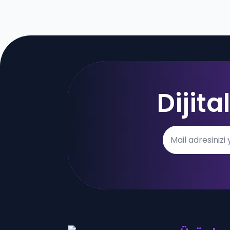
Dijit
Email
*