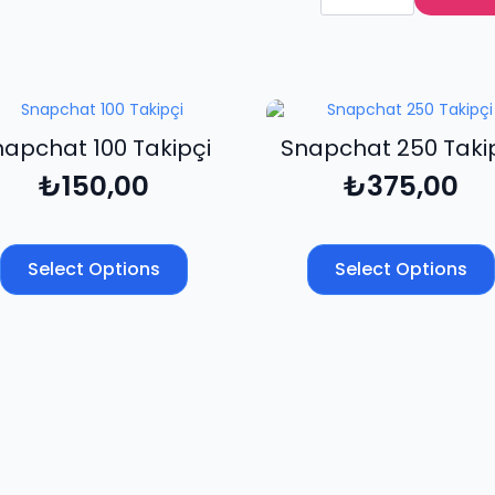
Reels
Beğeni
adet
apchat 100 Takipçi
Snapchat 250 Taki
₺
150,00
₺
375,00
Select Options
Select Options