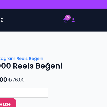
0
og
tagram Reels Beğeni
000 Reels Beğeni
,00
₺
76,00
e Ekle