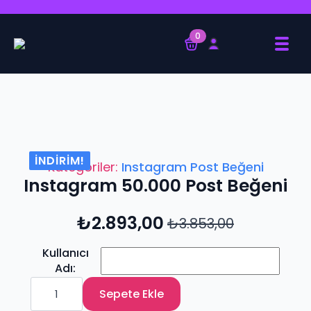
0
İNDIRIM!
Kategoriler:
Instagram Post Beğeni
Instagram 50.000 Post Beğeni
₺
2.893,00
₺
3.853,00
Orijinal
Şu
fiyat:
andaki
₺3.853,00.
fiyat:
Kullanıcı
₺2.893,00.
Adı
Instagram
50.000
Sepete Ekle
Post