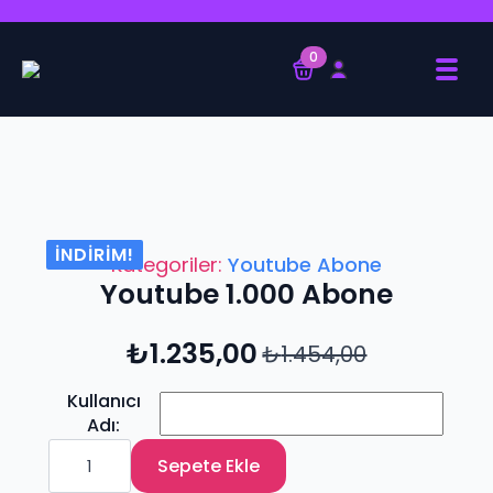
0
İNDIRIM!
Kategoriler:
Youtube Abone
Youtube 1.000 Abone
₺
1.235,00
₺
1.454,00
Orijinal
Şu
fiyat:
andaki
₺1.454,00.
fiyat:
Kullanıcı
₺1.235,00.
Adı
Youtube
1.000
Sepete Ekle
Abone