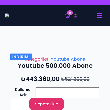
0
İNDIRIM!
Kategoriler:
Youtube Abone
Youtube 500.000 Abone
₺
443.360,00
₺
521.600,00
Orijinal
Şu
fiyat:
andaki
₺521.600,00.
fiyat:
Kullanıcı
₺443.360,00.
Adı
Youtube
500.000
Sepete Ekle
Abone