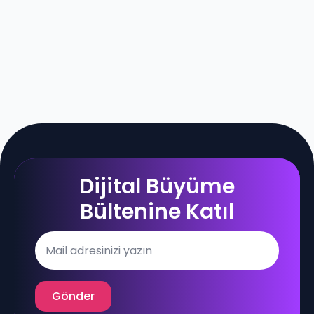
Dijital Büyüme
Bültenine Katıl
Email
*
Gönder